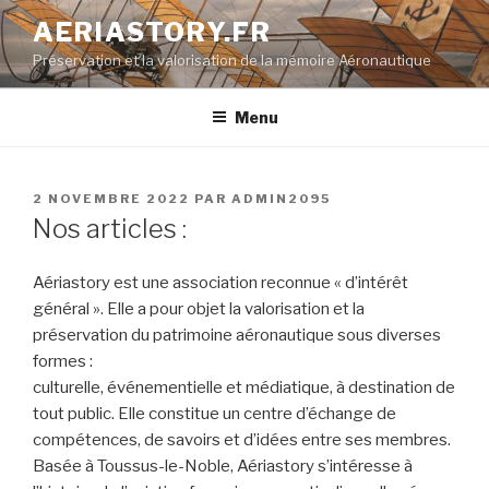
Aller
AERIASTORY.FR
au
Préservation et la valorisation de la mémoire Aéronautique
contenu
principal
Menu
PUBLIÉ
2 NOVEMBRE 2022
PAR
ADMIN2095
LE
Nos articles :
Aériastory est une association reconnue « d’intérêt
général ». Elle a pour objet la valorisation et la
préservation du patrimoine aéronautique sous diverses
formes :
culturelle, événementielle et médiatique, à destination de
tout public. Elle constitue un centre d’échange de
compétences, de savoirs et d’idées entre ses membres.
Basée à Toussus-le-Noble, Aériastory s’intéresse à