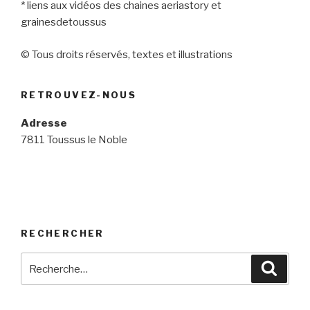
* liens aux vidéos des chaines aeriastory et
grainesdetoussus
© Tous droits réservés, textes et illustrations
RETROUVEZ-NOUS
Adresse
7811 Toussus le Noble
RECHERCHER
Recherche
Reche
pour
: