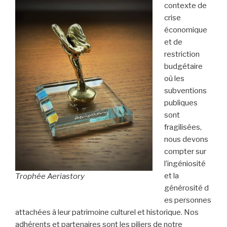
contexte de
crise
économique
et de
restriction
budgétaire
où les
subventions
publiques
sont
fragilisées,
nous devons
compter sur
l’ingéniosité
et la
Trophée Aeriastory
générosité d
es personnes
attachées à leur patrimoine culturel et historique. Nos
adhérents et partenaires sont les piliers de notre